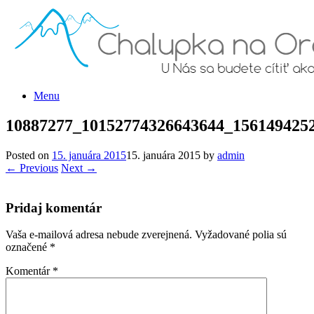
Menu
10887277_10152774326643644_156149425
Posted on
15. januára 2015
15. januára 2015
by
admin
← Previous
Next →
Pridaj komentár
Vaša e-mailová adresa nebude zverejnená.
Vyžadované polia sú
označené
*
Komentár
*