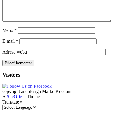
Meno
*
E-mail
*
Adresa webu
Visitors
copyright and design Marko Koedam.
A
SiteOrigin
Theme
Translate »